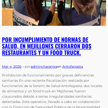
POR INCUMPLIMIENTO DE NORMAS DE
SALUD, EN MEJILLONES CERRARON DOS
RESTAURANTES Y UN FOOD TRUCK.
Mar 4, 2026
—
por
admincharanga
en
Antofagasta
Prohibición de funcionamiento por graves deficiencias
sanitarias En una reciente fiscalización realizada por
funcionarios de la Seremi de Salud Antofagasta, dos locales
de alimentos y un food truck en Mejillones fueron
clausurados debido a serias irregularidades sanitarias
detectadas. Este operativo, llevado a cabo en colaboración
con la Dirección de Seguridad Pública de la Municipalidad