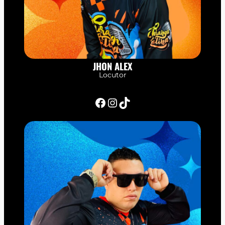
JHON ALEX
Locutor
Facebook
Instagram
TikTok