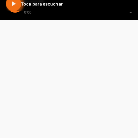
En vivo 24h
Toca para escuchar
0:00
∞