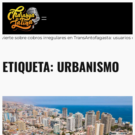
Saltar
al
contenido
s irregulares en TransAntofagasta: usuarios deben reclamar a su
ETIQUETA:
URBANISMO