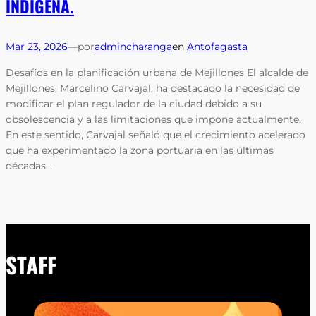
INDÍGENA.
Mar 23, 2026
—
por
admincharanga
en
Antofagasta
Desafíos en la planificación urbana de Mejillones El alcalde de
Mejillones, Marcelino Carvajal, ha destacado la necesidad de
modificar el plan regulador de la ciudad debido a su
obsolescencia y a las limitaciones que impone actualmente.
En este sentido, Carvajal señaló que el crecimiento acelerado
que ha experimentado la zona portuaria en las últimas
décadas…
STAFF