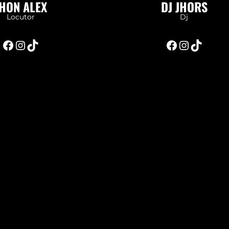
HON ALEX
DJ JHORS
Locutor
Dj
Facebook
Instagram
TikTok
Facebook
Instagram
TikTok