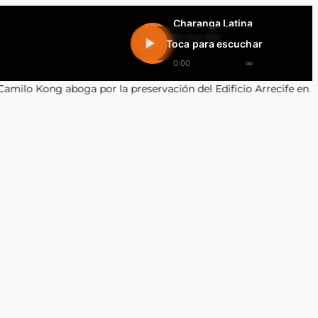
Charanga Latina
En vivo 24h
Toca para escuchar
0:00
∞
 por la preservación del Edificio Arrecife en Antofagasta
•
Recupe