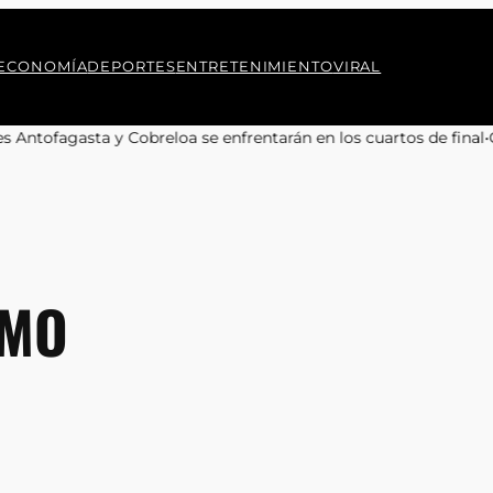
ECONOMÍA
DEPORTES
ENTRETENIMIENTO
VIRAL
breloa se enfrentarán en los cuartos de final
•
Camilo Kong aboga
SMO