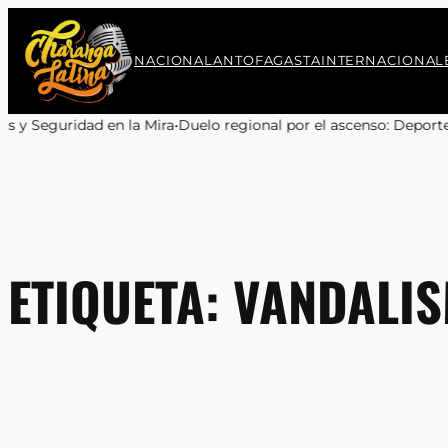
Saltar
al
contenido
NACIONAL
ANTOFAGASTA
INTERNACIONAL
 la Mira
•
Duelo regional por el ascenso: Deportes Antofagasta y Co
ETIQUETA:
VANDALI