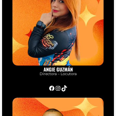
ANGIE GUZMÁN
Directora – Locutora
Facebook
Instagram
TikTok