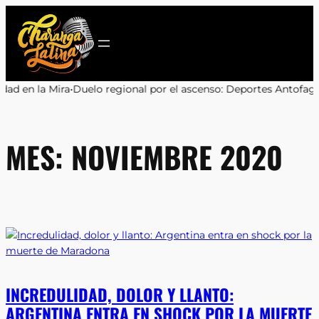
Saltar
al
contenido
uelo regional por el ascenso: Deportes Antofagasta y Cobreloa se
MES:
NOVIEMBRE 2020
INCREDULIDAD, DOLOR Y LLANTO:
ARGENTINA ENTRA EN SHOCK POR LA MUERTE