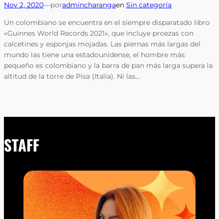
Nov 2, 2020
—
por
admincharanga
en
Sin categoría
Un colombiano se encuentra en el siempre disparatado libro
«Guinnes World Records 2021», que incluye proezas con
calcetines y esponjas mojadas. Las piernas más largas del
mundo las tiene una estadounidense, el hombre más
pequeño es colombiano y la barra de pan más larga supera la
altitud de la torre de Pisa (Italia). Ni las…
STAFF