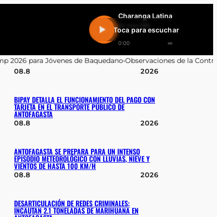
Charanga Latina
En vivo 24h
Toca para escuchar
0:00
∞
Baquedano
•
Observaciones de la Contraloría sobre Contrataciones 
08.8
2026
BIPAY DETALLA EL FUNCIONAMIENTO DEL PAGO CON
TARJETA EN EL TRANSPORTE PÚBLICO DE
ANTOFAGASTA
08.8
2026
ANTOFAGASTA SE PREPARA PARA UN INTENSO
EPISODIO METEOROLÓGICO CON LLUVIAS, NIEVE Y
VIENTOS DE HASTA 100 KM/H
08.8
2026
DESARTICULACIÓN DE REDES CRIMINALES:
INCAUTAN 2,1 TONELADAS DE MARIHUANA EN