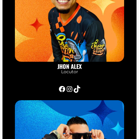
JHON ALEX
Locutor
Facebook
Instagram
TikTok