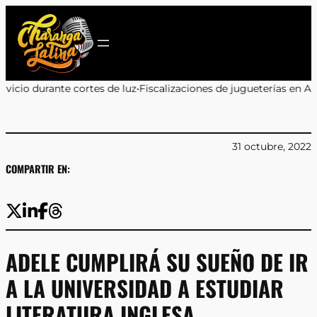
Saltar
al
contenido
s de luz
•
Fiscalizaciones de jugueterías en Antofagasta: 9 de 11 l
31 octubre, 2022
COMPARTIR EN:
ADELE CUMPLIRÁ SU SUEÑO DE IR
A LA UNIVERSIDAD A ESTUDIAR
LITERATURA INGLESA.