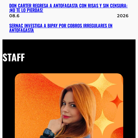
DON CARTER REGRESA A ANTOFAGASTA CON RISAS Y SIN CENSURA:
¡NO TE LO PIERDAS!
08.6
2026
SERNAC INVESTIGA A BIPAY POR COBROS IRREGULARES EN
ANTOFAGASTA
STAFF