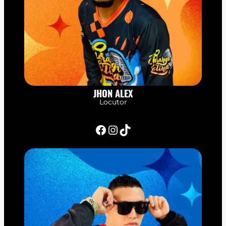
JHON ALEX
Locutor
Facebook
Instagram
TikTok