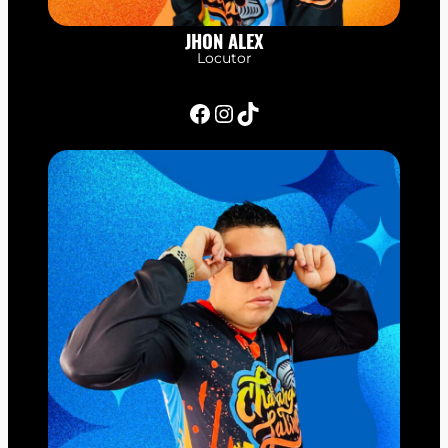
JHON ALEX
Locutor
Facebook
Instagram
TikTok