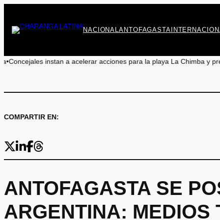
Saltar
al
contenido
NACIONAL
ANTOFAGASTA
INTERNACION
stan a acelerar acciones para la playa La Chimba y prevenir otro veran
COMPARTIR EN:
ANTOFAGASTA SE PO
ARGENTINA: MEDIOS