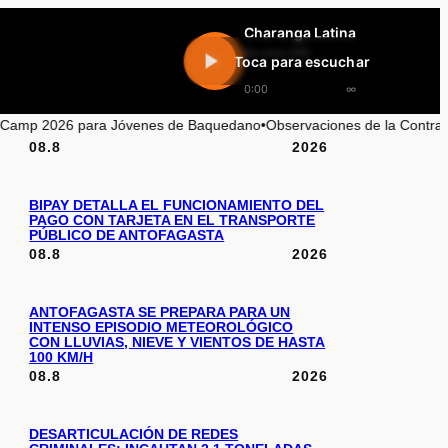
Charanga Latina
En vivo 24h
Toca para escuchar
0:00
∞
ra Jóvenes de Baquedano
•
Observaciones de la Contraloría sobre Contra
08.8
2026
BIPAY DETALLA EL FUNCIONAMIENTO DEL
PAGO CON TARJETA EN EL TRANSPORTE
PÚBLICO DE ANTOFAGASTA
08.8
2026
ANTOFAGASTA SE PREPARA PARA UN
INTENSO EPISODIO METEOROLÓGICO
CON LLUVIAS, NIEVE Y VIENTOS DE HASTA
100 KM/H
08.8
2026
DESARTICULACIÓN DE REDES