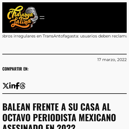
Saltar
al
contenido
s en TransAntofagasta: usuarios deben reclamar a sus bancos
•
Mar
17 marzo, 2022
COMPARTIR EN:
BALEAN FRENTE A SU CASA AL
OCTAVO PERIODISTA MEXICANO
ASESINADO EN 2022