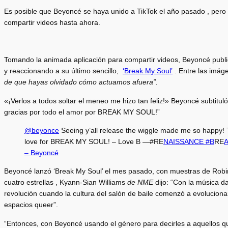
Es posible que Beyoncé se haya unido a TikTok el año pasado , pero 
compartir videos hasta ahora.
Tomando la animada aplicación para compartir videos, Beyoncé public
y reaccionando a su último sencillo,
‘Break My Soul’
. Entre las imág
de que hayas olvidado cómo actuamos afuera”.
«¡Verlos a todos soltar el meneo me hizo tan feliz!» Beyoncé subtitul
gracias por todo el amor por BREAK MY SOUL!”
@beyonce
Seeing y’all release the wiggle made me so happy! 
love for BREAK MY SOUL! – Love B —#RE
NAISSANCE #B
RE
– Beyoncé
Beyoncé lanzó ‘Break My Soul’ el mes pasado, con muestras de Robin
cuatro estrellas , Kyann-Sian Williams
de NME
dijo: “Con la música d
revolución cuando la cultura del salón de baile comenzó a evolucionar
espacios queer”.
“Entonces, con Beyoncé usando el género para decirles a aquellos qu