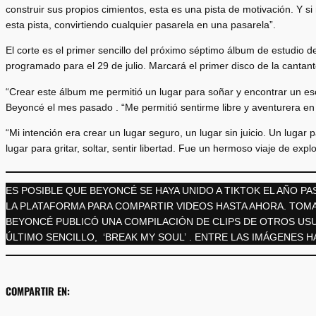
construir sus propios cimientos, esta es una pista de motivación. Y s
esta pista, convirtiendo cualquier pasarela en una pasarela”.
El corte es el primer sencillo del próximo séptimo álbum de estudi
programado para el 29 de julio. Marcará el primer disco de la cantan
“Crear este álbum me permitió un lugar para soñar y encontrar un e
Beyoncé el mes pasado . “Me permitió sentirme libre y aventurera e
“Mi intención era crear un lugar seguro, un lugar sin juicio. Un lugar
lugar para gritar, soltar, sentir libertad. Fue un hermoso viaje de expl
ES POSIBLE QUE BEYONCÉ SE HAYA UNIDO A TIKTOK EL AÑO PA
LA PLATAFORMA PARA COMPARTIR VIDEOS HASTA AHORA. TOMA
BEYONCÉ PUBLICÓ UNA COMPILACIÓN DE CLIPS DE OTROS USU
ÚLTIMO SENCILLO, ‘BREAK MY SOUL’ . ENTRE LAS IMÁGENES HA
COMPARTIR EN: