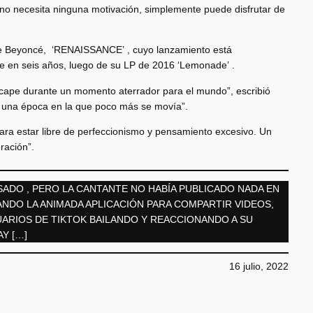
i no necesita ninguna motivación, simplemente puede disfrutar de
o de Beyoncé, ‘RENAISSANCE’ , cuyo lanzamiento está
te en seis años, luego de su LP de 2016 ‘Lemonade’ .
scape durante un momento aterrador para el mundo”, escribió
n una época en la que poco más se movía”.
 para estar libre de perfeccionismo y pensamiento excesivo. Un
oración”.
SADO , PERO LA CANTANTE NO HABÍA PUBLICADO NADA EN
NDO LA ANIMADA APLICACIÓN PARA COMPARTIR VIDEOS,
ARIOS DE TIKTOK BAILANDO Y REACCIONANDO A SU
Y […]
16 julio, 2022