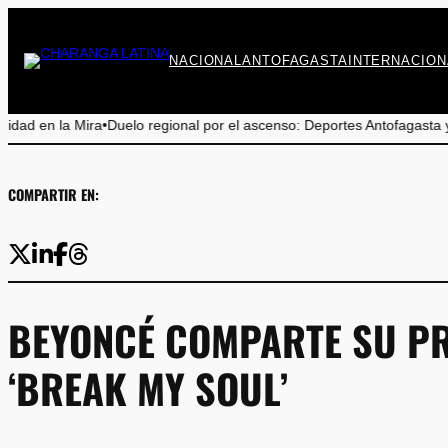
Saltar
al
contenido
NACIONAL
ANTOFAGASTA
INTERNACION
a
•
Duelo regional por el ascenso: Deportes Antofagasta y Cobreloa se enf
COMPARTIR EN:
BEYONCÉ COMPARTE SU PR
‘BREAK MY SOUL’