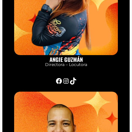
ANGIE GUZMÁN
Directora – Locutora
Facebook
Instagram
TikTok