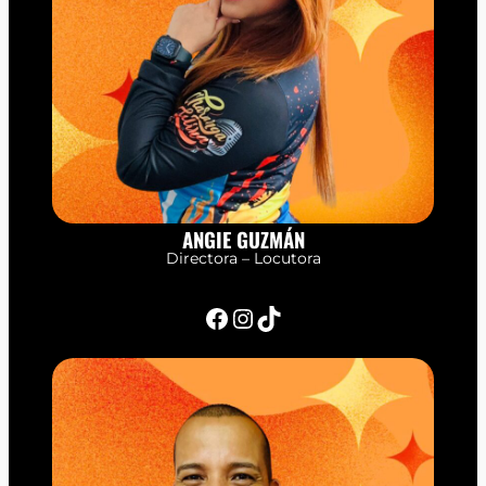
ANGIE GUZMÁN
Directora – Locutora
Facebook
Instagram
TikTok