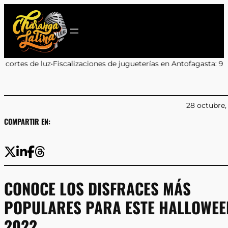
Saltar
al
contenido
ones de jugueterías en Antofagasta: 9 de 11 locales sancionados p
28 octubre,
COMPARTIR EN:
CONOCE LOS DISFRACES MÁS
POPULARES PARA ESTE HALLOWEE
2022