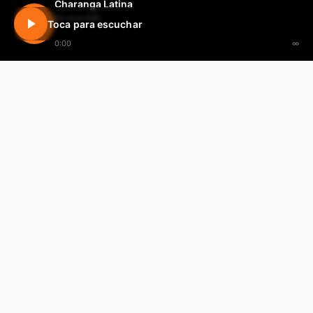
Charanga Latina
En vivo 24h
Toca para escuchar
0:00
∞