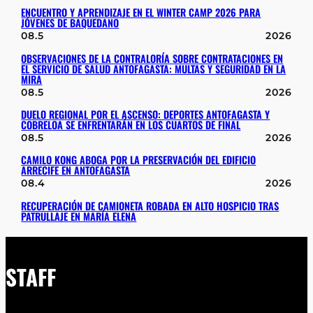
ENCUENTRO Y APRENDIZAJE EN EL WINTER CAMP 2026 PARA
JÓVENES DE BAQUEDANO
08.5
2026
OBSERVACIONES DE LA CONTRALORÍA SOBRE CONTRATACIONES EN
EL SERVICIO DE SALUD ANTOFAGASTA: MULTAS Y SEGURIDAD EN LA
MIRA
08.5
2026
DUELO REGIONAL POR EL ASCENSO: DEPORTES ANTOFAGASTA Y
COBRELOA SE ENFRENTARÁN EN LOS CUARTOS DE FINAL
08.5
2026
CAMILO KONG ABOGA POR LA PRESERVACIÓN DEL EDIFICIO
ARRECIFE EN ANTOFAGASTA
08.4
2026
RECUPERACIÓN DE CAMIONETA ROBADA EN ALTO HOSPICIO TRAS
PATRULLAJE EN MARÍA ELENA
STAFF