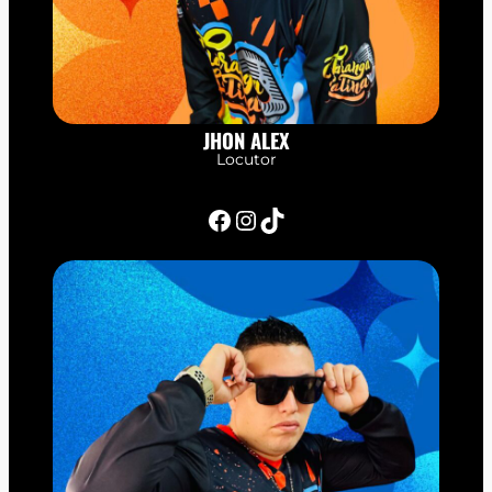
JHON ALEX
Locutor
Facebook
Instagram
TikTok