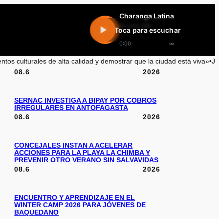
Charanga Latina
En vivo 24h
Toca para escuchar
0:00
∞
lta calidad y demostrar que la ciudad está viva»
•
Joaquín Villarino: La
08.6
2026
SERNAC INVESTIGA A BIPAY POR COBROS
IRREGULARES EN ANTOFAGASTA
08.6
2026
CONCEJALES INSTAN A ACELERAR
ACCIONES PARA LA PLAYA LA CHIMBA Y
PREVENIR OTRO VERANO SIN SALVAVIDAS
08.6
2026
ENCUENTRO Y APRENDIZAJE EN EL
WINTER CAMP 2026 PARA JÓVENES DE
BAQUEDANO