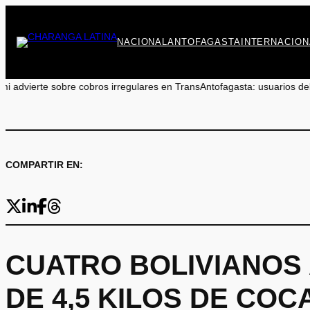
Saltar
al
contenido
NACIONAL
ANTOFAGASTA
INTERNACION
cobros irregulares en TransAntofagasta: usuarios deben reclamar a s
COMPARTIR EN:
CUATRO BOLIVIANOS
DE 4,5 KILOS DE CO