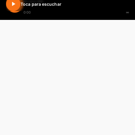
En vivo 24h
Toca para escuchar
0:00
∞