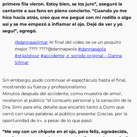
primera fila vieron. Estoy bien, se los juro”, aseguró la
cantante a sus fans en pleno concierto. “Cuando yo me
hice hacia atrás, creo que me pegué con mi rodilla o algo
así y se me empezó a inflamar el ojo. Dejé de ver y yo
seguí”, agregó.
@dannaasilmar
Al final del video se ve un poquito
mejor ???? ????@dannapaola
#dannapaola
#xt4s1stour
#accidente
♬ sonido original – Danna
Silmar
Sin embargo, pudo continuar el espectáculo hasta el final,
mostrando su fuerza y ​​​​profesionalismo.
Minutos después del accidente, como muestra de amor,
revelaron al público “el consuelo personal y la sanación de la
Dra. Simi para ella, detalle que encantó tanto a Dunn que
cerró con unas palabras al público presente: Gracias. por la
oportunidad de ir». a pesar de lo que pasó:
“Me voy con un chipote en el ojo, pero feliz, agradecida,