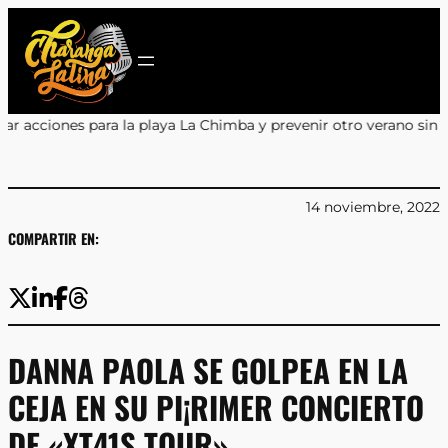
Saltar
al
contenido
playa La Chimba y prevenir otro verano sin salvavidas
•
Encuentro 
14 noviembre, 2022
COMPARTIR EN:
DANNA PAOLA SE GOLPEA EN LA
CEJA EN SU PI¡RIMER CONCIERTO
DE «XT41S TOUR»