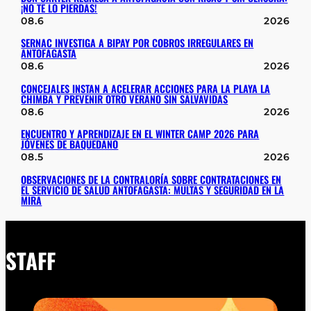
¡NO TE LO PIERDAS!
08.6
2026
SERNAC INVESTIGA A BIPAY POR COBROS IRREGULARES EN
ANTOFAGASTA
08.6
2026
CONCEJALES INSTAN A ACELERAR ACCIONES PARA LA PLAYA LA
CHIMBA Y PREVENIR OTRO VERANO SIN SALVAVIDAS
08.6
2026
ENCUENTRO Y APRENDIZAJE EN EL WINTER CAMP 2026 PARA
JÓVENES DE BAQUEDANO
08.5
2026
OBSERVACIONES DE LA CONTRALORÍA SOBRE CONTRATACIONES EN
EL SERVICIO DE SALUD ANTOFAGASTA: MULTAS Y SEGURIDAD EN LA
MIRA
STAFF