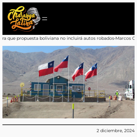
Saltar
al
contenido
ana no incluirá autos robados
•
Marcos Celedón: «Antofagasta merec
2 diciembre, 2024