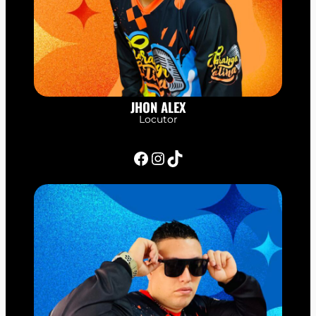
JHON ALEX
Locutor
Facebook
Instagram
TikTok