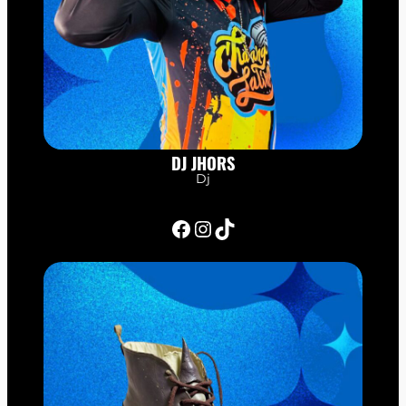
DJ JHORS
Dj
Facebook
Instagram
TikTok