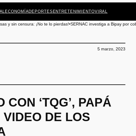
AL
ECONOMÍA
DEPORTES
ENTRETENIMIENTO
VIRAL
 lo pierdas!
•
SERNAC investiga a Bipay por cobros irregulares en Anto
5 marzo, 2023
 CON ‘TQG’, PAPÁ
 VIDEO DE LOS
A