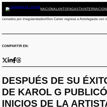
Saltar
NACIONAL
ANTOFAGASTA
INTERNACION
al
contenido
idades
•
Don Carter regresa a Antofagasta con risas y sin censura: ¡No te
COMPARTIR EN:
DESPUÉS DE SU ÉXITO
DE KAROL G PUBLICÓ
INICIOS DE LA ARTIST