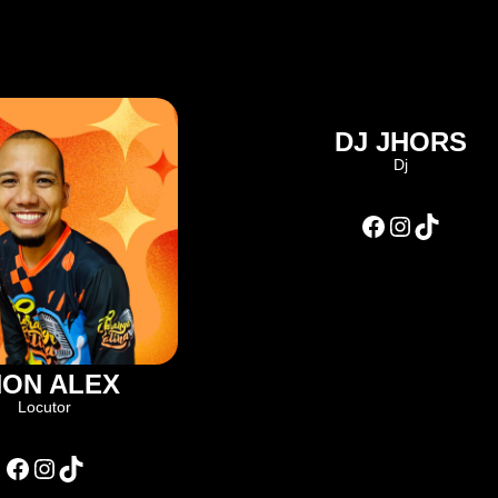
DJ JHORS
Dj
Facebook
Instagram
TikTok
HON ALEX
Locutor
Facebook
Instagram
TikTok