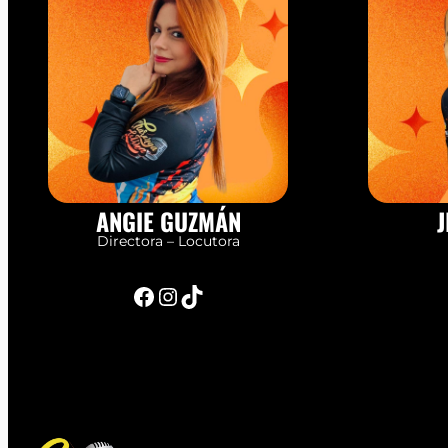
ANGIE GUZMÁN
J
Directora – Locutora
Facebook
Instagram
TikTok