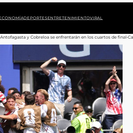
ECONOMÍA
DEPORTES
ENTRETENIMIENTO
VIRAL
ntarán en los cuartos de final
•
Camilo Kong aboga por la preserv