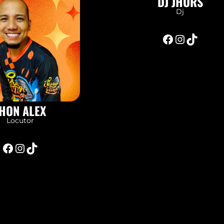
DJ JHORS
Dj
Facebook
Instagram
TikTok
HON ALEX
Locutor
Facebook
Instagram
TikTok