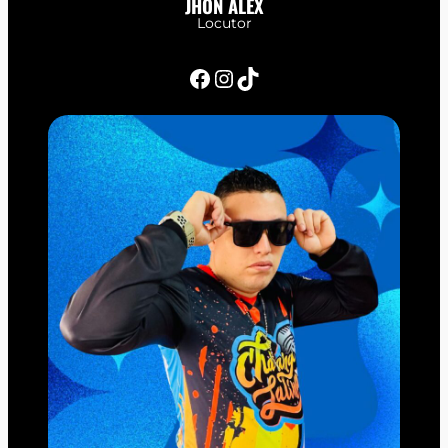
JHON ALEX
Locutor
Facebook
Instagram
TikTok