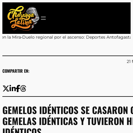
Saltar
al
contenido
onal por el ascenso: Deportes Antofagasta y Cobreloa se enfrenta
21 
COMPARTIR EN:
GEMELOS IDÉNTICOS SE CASARON 
GEMELAS IDÉNTICAS Y TUVIERON H
IDÉNTICOS.