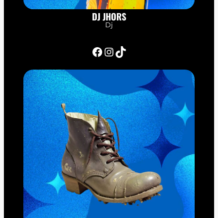
DJ JHORS
Dj
Facebook
Instagram
TikTok