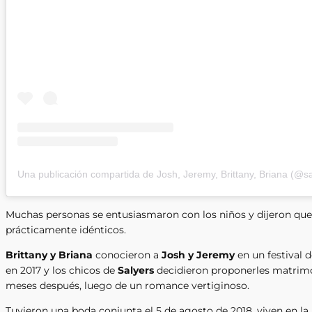
Una publicación compartida de Josh, Jeremy, Brittany, Briana (@sa
Muchas personas se entusiasmaron con los niños y dijeron que
prácticamente idénticos.
Brittany y Briana
conocieron a
Josh y Jeremy
en un festival 
en 2017 y los chicos de
Salyers
decidieron proponerles matrimo
meses después, luego de un romance vertiginoso.
Tuvieron una boda conjunta el 5 de agosto de 2018, viven en l