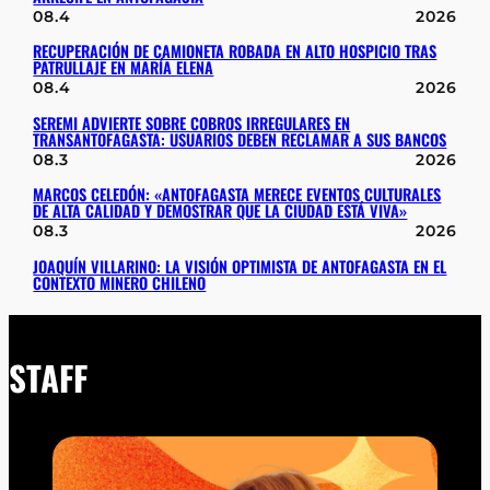
08.4
2026
RECUPERACIÓN DE CAMIONETA ROBADA EN ALTO HOSPICIO TRAS
PATRULLAJE EN MARÍA ELENA
08.4
2026
SEREMI ADVIERTE SOBRE COBROS IRREGULARES EN
TRANSANTOFAGASTA: USUARIOS DEBEN RECLAMAR A SUS BANCOS
08.3
2026
MARCOS CELEDÓN: «ANTOFAGASTA MERECE EVENTOS CULTURALES
DE ALTA CALIDAD Y DEMOSTRAR QUE LA CIUDAD ESTÁ VIVA»
08.3
2026
JOAQUÍN VILLARINO: LA VISIÓN OPTIMISTA DE ANTOFAGASTA EN EL
CONTEXTO MINERO CHILENO
STAFF