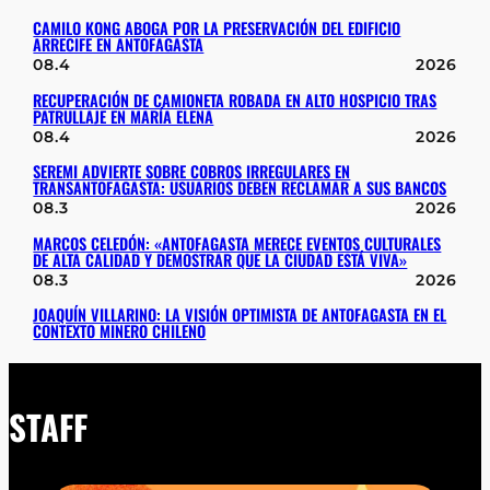
CAMILO KONG ABOGA POR LA PRESERVACIÓN DEL EDIFICIO
ARRECIFE EN ANTOFAGASTA
08.4
2026
RECUPERACIÓN DE CAMIONETA ROBADA EN ALTO HOSPICIO TRAS
PATRULLAJE EN MARÍA ELENA
08.4
2026
SEREMI ADVIERTE SOBRE COBROS IRREGULARES EN
TRANSANTOFAGASTA: USUARIOS DEBEN RECLAMAR A SUS BANCOS
08.3
2026
MARCOS CELEDÓN: «ANTOFAGASTA MERECE EVENTOS CULTURALES
DE ALTA CALIDAD Y DEMOSTRAR QUE LA CIUDAD ESTÁ VIVA»
08.3
2026
JOAQUÍN VILLARINO: LA VISIÓN OPTIMISTA DE ANTOFAGASTA EN EL
CONTEXTO MINERO CHILENO
STAFF