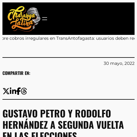
Saltar
al
contenido
es en TransAntofagasta: usuarios deben reclamar a sus bancos
•
Ma
30 mayo, 2022
COMPARTIR EN:
GUSTAVO PETRO Y RODOLFO
HERNÁNDEZ A SEGUNDA VUELTA
EN LAS ELECCIONES