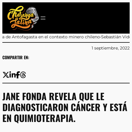
Saltar
al
contenido
en el contexto minero chileno
•
Sebastián Videla aclara que propue
1 septiembre, 2022
COMPARTIR EN:
JANE FONDA REVELA QUE LE
DIAGNOSTICARON CÁNCER Y ESTÁ
EN QUIMIOTERAPIA.