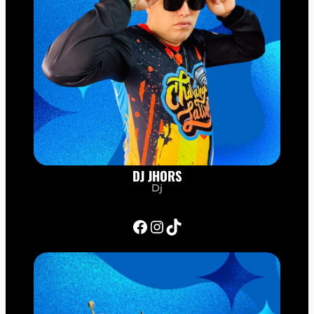
DJ JHORS
Dj
Facebook
Instagram
TikTok