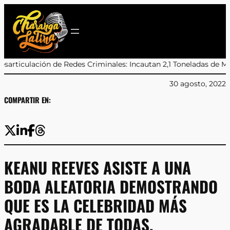
Saltar
al
contenido
es Criminales: Incautan 2,1 Toneladas de Marihuana en Antofagas
30 agosto, 2022
COMPARTIR EN:
KEANU REEVES ASISTE A UNA
BODA ALEATORIA DEMOSTRANDO
QUE ES LA CELEBRIDAD MÁS
AGRADABLE DE TODAS.