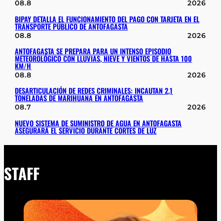
08.8
2026
BIPAY DETALLA EL FUNCIONAMIENTO DEL PAGO CON TARJETA EN EL
TRANSPORTE PÚBLICO DE ANTOFAGASTA
08.8
2026
ANTOFAGASTA SE PREPARA PARA UN INTENSO EPISODIO
METEOROLÓGICO CON LLUVIAS, NIEVE Y VIENTOS DE HASTA 100
KM/H
08.8
2026
DESARTICULACIÓN DE REDES CRIMINALES: INCAUTAN 2,1
TONELADAS DE MARIHUANA EN ANTOFAGASTA
08.7
2026
NUEVO SISTEMA DE SUMINISTRO DE AGUA EN ANTOFAGASTA
ASEGURARÁ EL SERVICIO DURANTE CORTES DE LUZ
STAFF