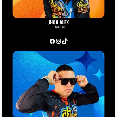
JHON ALEX
Locutor
Facebook
Instagram
TikTok