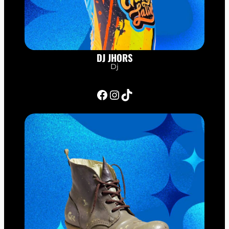
DJ JHORS
Dj
Facebook
Instagram
TikTok