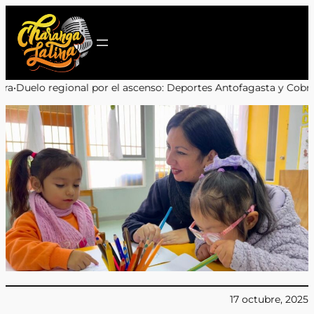
Saltar
al
contenido
r el ascenso: Deportes Antofagasta y Cobreloa se enfrentarán en 
17 octubre, 2025