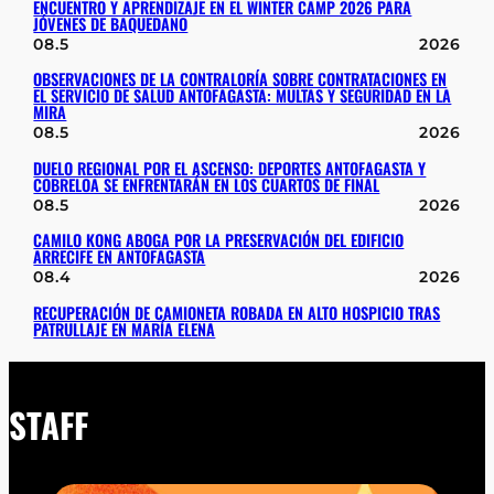
ENCUENTRO Y APRENDIZAJE EN EL WINTER CAMP 2026 PARA
JÓVENES DE BAQUEDANO
08.5
2026
OBSERVACIONES DE LA CONTRALORÍA SOBRE CONTRATACIONES EN
EL SERVICIO DE SALUD ANTOFAGASTA: MULTAS Y SEGURIDAD EN LA
MIRA
08.5
2026
DUELO REGIONAL POR EL ASCENSO: DEPORTES ANTOFAGASTA Y
COBRELOA SE ENFRENTARÁN EN LOS CUARTOS DE FINAL
08.5
2026
CAMILO KONG ABOGA POR LA PRESERVACIÓN DEL EDIFICIO
ARRECIFE EN ANTOFAGASTA
08.4
2026
RECUPERACIÓN DE CAMIONETA ROBADA EN ALTO HOSPICIO TRAS
PATRULLAJE EN MARÍA ELENA
STAFF