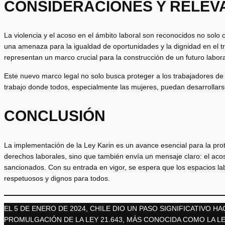
CONSIDERACIONES Y RELEVA
La violencia y el acoso en el ámbito laboral son reconocidos no sol
una amenaza para la igualdad de oportunidades y la dignidad en el tr
representan un marco crucial para la construcción de un futuro labora
Este nuevo marco legal no solo busca proteger a los trabajadores d
trabajo donde todos, especialmente las mujeres, puedan desarrollarse
CONCLUSIÓN
La implementación de la Ley Karin es un avance esencial para la prote
derechos laborales, sino que también envía un mensaje claro: el acoso
sancionados. Con su entrada en vigor, se espera que los espacios la
respetuosos y dignos para todos.
EL 5 DE ENERO DE 2024, CHILE DIO UN PASO SIGNIFICATIVO 
PROMULGACIÓN DE LA LEY 21.643, MÁS CONOCIDA COMO LA LE