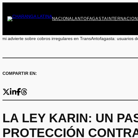
Saltar
al
contenido
NACIONAL
ANTOFAGASTA
INTERNACION
obre cobros irregulares en TransAntofagasta: usuarios deben reclamar
COMPARTIR EN:
LA LEY KARIN: UN P
PROTECCIÓN CONTRA