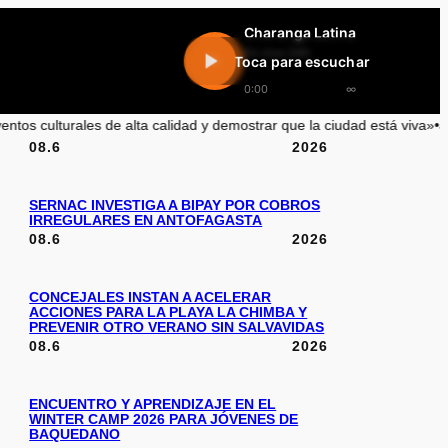
Charanga Latina
En vivo 24h
Toca para escuchar
0:00
∞
 de alta calidad y demostrar que la ciudad está viva»
•
Joaquín Villari
08.6
2026
SERNAC INVESTIGA A BIPAY POR COBROS
IRREGULARES EN ANTOFAGASTA
08.6
2026
CONCEJALES INSTAN A ACELERAR
ACCIONES PARA LA PLAYA LA CHIMBA Y
PREVENIR OTRO VERANO SIN SALVAVIDAS
08.6
2026
ENCUENTRO Y APRENDIZAJE EN EL
WINTER CAMP 2026 PARA JÓVENES DE
BAQUEDANO