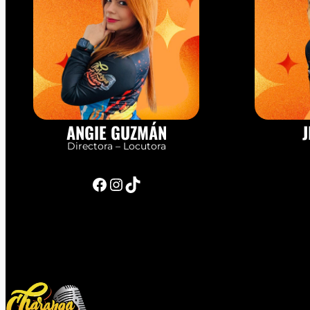
ANGIE GUZMÁN
J
Directora – Locutora
Facebook
Instagram
TikTok