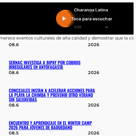
Charanga Latina
En vivo 24h
Toca para escuchar
0:00
∞
alidad y demostrar que la ciudad está viva»
•
Joaquín Villarino: 
08.6
2026
SERNAC INVESTIGA A BIPAY POR COBROS
IRREGULARES EN ANTOFAGASTA
08.6
2026
CONCEJALES INSTAN A ACELERAR ACCIONES PARA
LA PLAYA LA CHIMBA Y PREVENIR OTRO VERANO
SIN SALVAVIDAS
08.6
2026
ENCUENTRO Y APRENDIZAJE EN EL WINTER CAMP
2026 PARA JÓVENES DE BAQUEDANO
08.5
2026