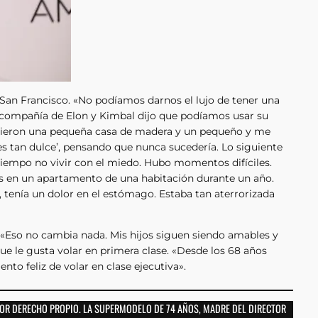
n San Francisco. «No podíamos darnos el lujo de tener una
a compañía de Elon y Kimbal dijo que podíamos usar su
 dieron una pequeña casa de madera y un pequeño y me
es tan dulce’, pensando que nunca sucedería. Lo siguiente
tiempo no vivir con el miedo. Hubo momentos difíciles.
 en un apartamento de una habitación durante un año.
enía un dolor en el estómago. Estaba tan aterrorizada
 «Eso no cambia nada. Mis hijos siguen siendo amables y
ue le gusta volar en primera clase. «Desde los 68 años
nto feliz de volar en clase ejecutiva».
POR DERECHO PROPIO. LA SUPERMODELO DE 74 AÑOS, MADRE DEL DIRECTOR