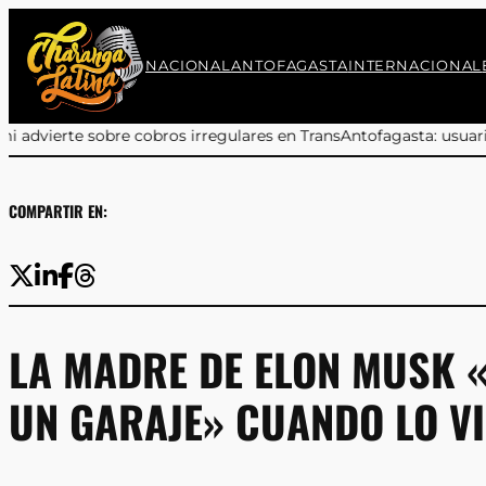
Saltar
al
contenido
NACIONAL
ANTOFAGASTA
INTERNACIONAL
res en TransAntofagasta: usuarios deben reclamar a sus bancos
•
M
COMPARTIR EN:
LA MADRE DE ELON MUSK 
UN GARAJE» CUANDO LO VI