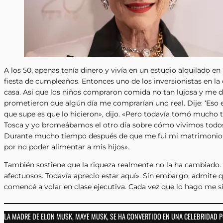
A los 50, apenas tenía dinero y vivía en un estudio alquilado e
fiesta de cumpleaños. Entonces uno de los inversionistas en l
casa. Así que los niños compraron comida no tan lujosa y me
prometieron que algún día me comprarían uno real. Dije: ‘Eso 
que supe es que lo hicieron», dijo. «Pero todavía tomó mucho 
Tosca y yo bromeábamos el otro día sobre cómo vivimos todos
Durante mucho tiempo después de que me fui mi matrimonio, t
por no poder alimentar a mis hijos».
También sostiene que la riqueza realmente no la ha cambiado.
afectuosos. Todavía aprecio estar aquí». Sin embargo, admite q
comencé a volar en clase ejecutiva. Cada vez que lo hago me sie
LA MADRE DE ELON MUSK, MAYE MUSK, SE HA CONVERTIDO EN UNA CELEBRIDAD 