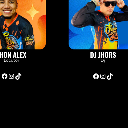
HON ALEX
DJ JHORS
Locutor
Dj
Facebook
Instagram
TikTok
Facebook
Instagram
TikTok