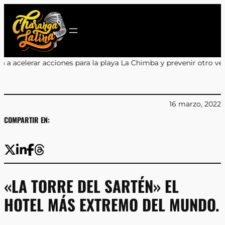
Saltar
al
contenido
 para la playa La Chimba y prevenir otro verano sin salvavidas
•
En
16 marzo, 2022
COMPARTIR EN:
«LA TORRE DEL SARTÉN» EL
HOTEL MÁS EXTREMO DEL MUNDO.