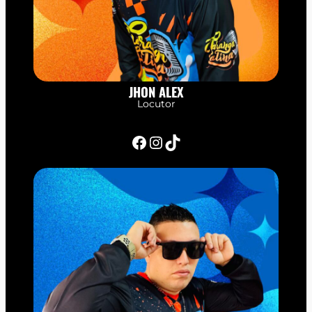
JHON ALEX
Locutor
Facebook
Instagram
TikTok