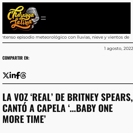
Saltar
al
contenido
ológico con lluvias, nieve y vientos de hasta 100 km/h
•
Desartic
1 agosto, 202
COMPARTIR EN:
LA VOZ ‘REAL’ DE BRITNEY SPEARS,
CANTÓ A CAPELA ‘…BABY ONE
MORE TIME’