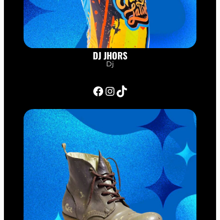
DJ JHORS
Dj
Facebook
Instagram
TikTok