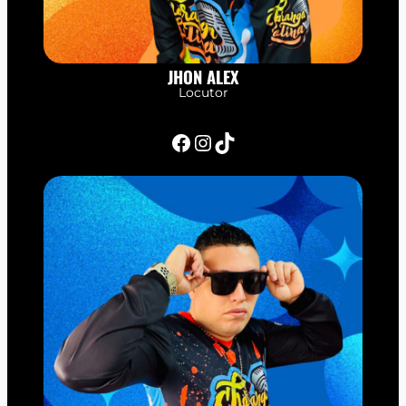
JHON ALEX
Locutor
Facebook
Instagram
TikTok