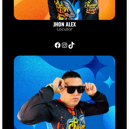
JHON ALEX
Locutor
Facebook
Instagram
TikTok