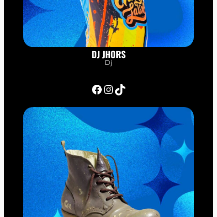
DJ JHORS
Dj
Facebook
Instagram
TikTok