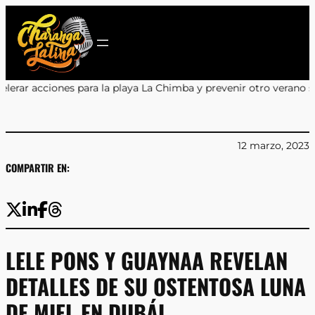
Saltar
al
contenido
la playa La Chimba y prevenir otro verano sin salvavidas
•
Encuent
12 marzo, 2023
COMPARTIR EN:
LELE PONS Y GUAYNAA REVELAN
DETALLES DE SU OSTENTOSA LUNA
DE MIEL EN DUBÁI