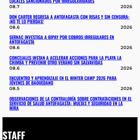
LOCALES SANCIONADOS POR IRREGULARIDADES
08.7
2026
DON CARTER REGRESA A ANTOFAGASTA CON RISAS Y SIN CENSURA:
¡NO TE LO PIERDAS!
08.6
2026
SERNAC INVESTIGA A BIPAY POR COBROS IRREGULARES EN
ANTOFAGASTA
08.6
2026
CONCEJALES INSTAN A ACELERAR ACCIONES PARA LA PLAYA LA
CHIMBA Y PREVENIR OTRO VERANO SIN SALVAVIDAS
08.6
2026
ENCUENTRO Y APRENDIZAJE EN EL WINTER CAMP 2026 PARA
JÓVENES DE BAQUEDANO
08.5
2026
OBSERVACIONES DE LA CONTRALORÍA SOBRE CONTRATACIONES EN EL
SERVICIO DE SALUD ANTOFAGASTA: MULTAS Y SEGURIDAD EN LA
MIRA
STAFF