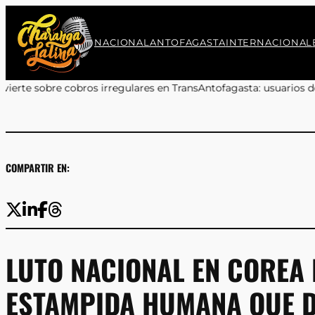
Saltar
al
contenido
NACIONAL
ANTOFAGASTA
INTERNACIONAL
rregulares en TransAntofagasta: usuarios deben reclamar a sus 
COMPARTIR EN:
LUTO NACIONAL EN COREA 
ESTAMPIDA HUMANA QUE D