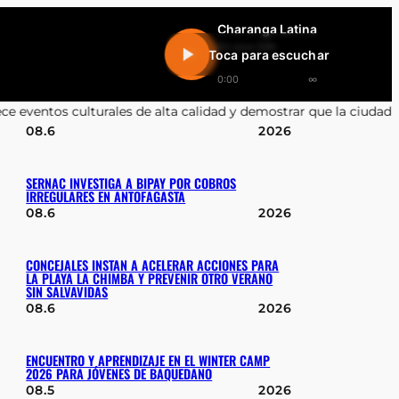
Charanga Latina
En vivo 24h
Toca para escuchar
0:00
∞
e alta calidad y demostrar que la ciudad está viva»
•
Joaquín Vill
08.6
2026
SERNAC INVESTIGA A BIPAY POR COBROS
IRREGULARES EN ANTOFAGASTA
08.6
2026
CONCEJALES INSTAN A ACELERAR ACCIONES PARA
LA PLAYA LA CHIMBA Y PREVENIR OTRO VERANO
SIN SALVAVIDAS
08.6
2026
ENCUENTRO Y APRENDIZAJE EN EL WINTER CAMP
2026 PARA JÓVENES DE BAQUEDANO
08.5
2026