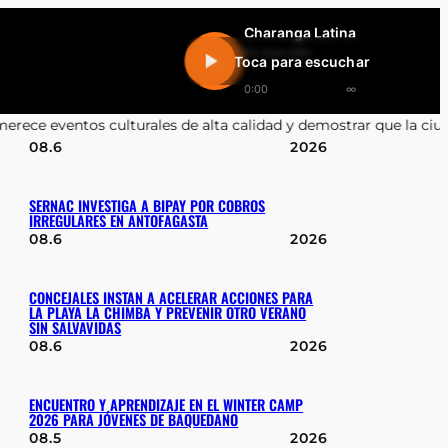
Charanga Latina
En vivo 24h
Toca para escuchar
0:00
∞
de alta calidad y demostrar que la ciudad está viva»
•
Joaquín Vil
08.6
2026
SERNAC INVESTIGA A BIPAY POR COBROS
IRREGULARES EN ANTOFAGASTA
08.6
2026
CONCEJALES INSTAN A ACELERAR ACCIONES PARA
LA PLAYA LA CHIMBA Y PREVENIR OTRO VERANO
SIN SALVAVIDAS
08.6
2026
ENCUENTRO Y APRENDIZAJE EN EL WINTER CAMP
2026 PARA JÓVENES DE BAQUEDANO
08.5
2026