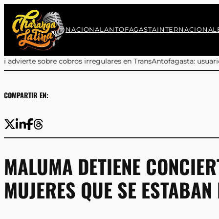
Saltar
al
contenido
NACIONAL
ANTOFAGASTA
INTERNACIONAL
irregulares en TransAntofagasta: usuarios deben reclamar a sus
COMPARTIR EN:
MALUMA DETIENE CONCIER
MUJERES QUE SE ESTABAN 