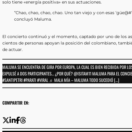
solo tiene «energía positiva» en sus actuaciones.
“Chao, chao, chao, chao. Uno tan viejo y con esas ‘güe@#’
concluyó Maluma.
El concierto continuó y el momento, captado por uno de los asis
cientos de personas apoyan la posición del colombiano, tambié
de actuar.
MALUMA SE ENCUENTRA DE GIRA POR EUROPA, LA CUAL ES BIEN RECIBIDA POR LO
EXPULSÉ A DOS PARTICIPANTES… ¿POR QUÉ? @ISITAM11 MALUMA PARA EL CONCI
#SANTIPETRI #PARATI #VIRAL ♬ MALA MÍA – MALUMA TODO SUCEDIÓ […]
COMPARTIR EN: