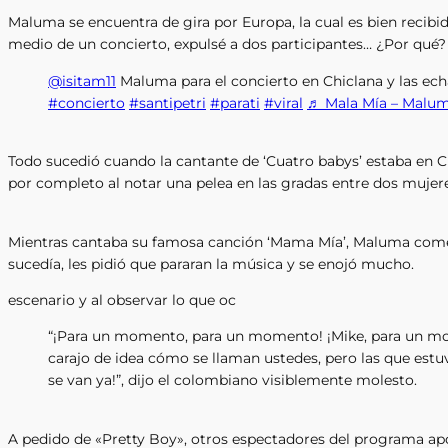
Maluma se encuentra de gira por Europa, la cual es bien recibid
medio de un concierto, expulsé a dos participantes… ¿Por qué?
@isitam11
Maluma para el concierto en Chiclana y las ech
#concierto
#santipetri
#parati
#viral
♬ Mala Mía – Malu
Todo sucedió cuando la cantante de ‘Cuatro babys’ estaba en Ch
por completo al notar una pelea en las gradas entre dos mujere
Mientras cantaba su famosa canción ‘Mama Mía’, Maluma comenz
sucedía, les pidió que pararan la música y se enojó mucho.
escenario y al observar lo que oc
“¡Para un momento, para un momento! ¡Mike, para un m
carajo de idea cómo se llaman ustedes, pero las que estuv
se van ya!”, dijo el colombiano visiblemente molesto.
A pedido de «Pretty Boy», otros espectadores del programa apo