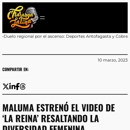
Saltar
al
contenido
el ascenso: Deportes Antofagasta y Cobreloa se enfrentarán en lo
10 marzo, 2023
COMPARTIR EN:
MALUMA ESTRENÓ EL VIDEO DE
‘LA REINA’ RESALTANDO LA
DIVERSIDAD FEMENINA