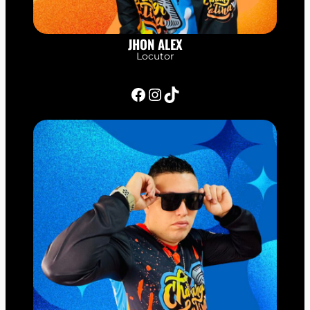
JHON ALEX
Locutor
Facebook
Instagram
TikTok