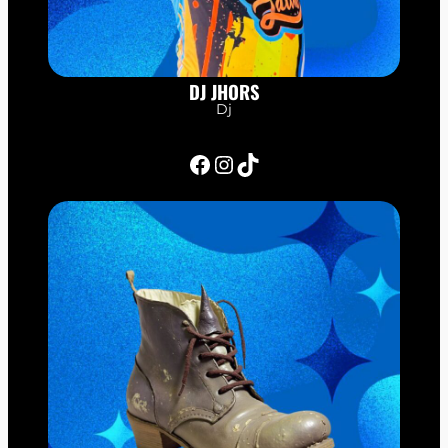
DJ JHORS
Dj
Facebook
Instagram
TikTok