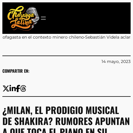
Saltar
al
contenido
contexto minero chileno
•
Sebastián Videla aclara que propuesta bo
14 mayo, 2023
COMPARTIR EN:
¿MILAN, EL PRODIGIO MUSICAL
DE SHAKIRA? RUMORES APUNTAN
A QUE TOCA EL PIANO EN SU