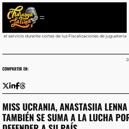
Saltar
al
contenido
cortes de luz
•
Fiscalizaciones de jugueterías en Antofagasta: 9 de
2
COMPARTIR EN:
MISS UCRANIA, ANASTASIIA LENNA
TAMBIÉN SE SUMA A LA LUCHA PO
DEFENDER A SU PAÍS.