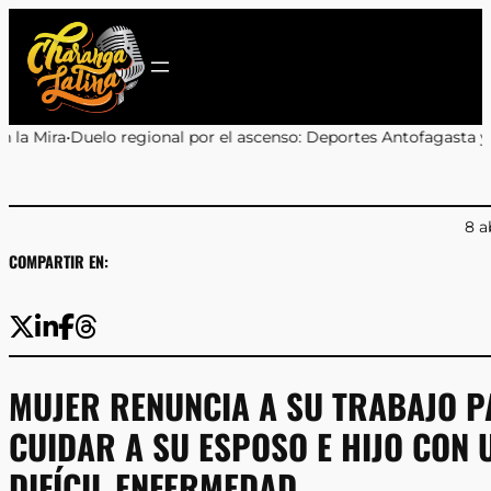
Saltar
al
contenido
onal por el ascenso: Deportes Antofagasta y Cobreloa se enfrent
8 a
COMPARTIR EN:
MUJER RENUNCIA A SU TRABAJO 
CUIDAR A SU ESPOSO E HIJO CON 
DIFÍCIL ENFERMEDAD