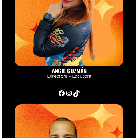
ANGIE GUZMÁN
Directora – Locutora
Facebook
Instagram
TikTok