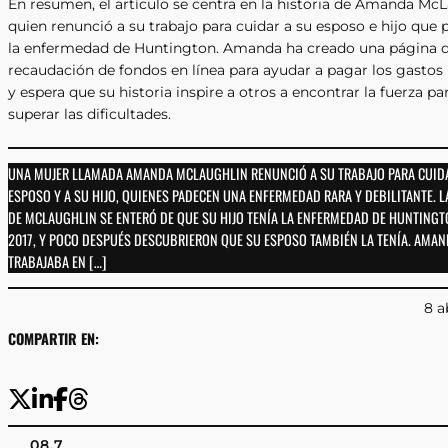
En resumen, el artículo se centra en la historia de Amanda McL
quien renunció a su trabajo para cuidar a su esposo e hijo que
la enfermedad de Huntington. Amanda ha creado una página 
recaudación de fondos en línea para ayudar a pagar los gasto
y espera que su historia inspire a otros a encontrar la fuerza pa
superar las dificultades.
UNA MUJER LLAMADA AMANDA MCLAUGHLIN RENUNCIÓ A SU TRABAJO PARA CUID
ESPOSO Y A SU HIJO, QUIENES PADECEN UNA ENFERMEDAD RARA Y DEBILITANTE. L
DE MCLAUGHLIN SE ENTERÓ DE QUE SU HIJO TENÍA LA ENFERMEDAD DE HUNTINGT
2017, Y POCO DESPUÉS DESCUBRIERON QUE SU ESPOSO TAMBIÉN LA TENÍA. AMA
TRABAJABA EN […]
8 a
COMPARTIR EN:
08.7