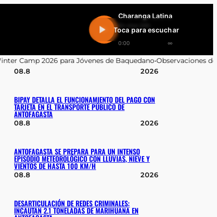
Charanga Latina
En vivo 24h
Toca para escuchar
0:00
∞
s de Baquedano
•
Observaciones de la Contraloría sobre Contrataci
08.8
2026
BIPAY DETALLA EL FUNCIONAMIENTO DEL PAGO CON
TARJETA EN EL TRANSPORTE PÚBLICO DE
ANTOFAGASTA
08.8
2026
ANTOFAGASTA SE PREPARA PARA UN INTENSO
EPISODIO METEOROLÓGICO CON LLUVIAS, NIEVE Y
VIENTOS DE HASTA 100 KM/H
08.8
2026
DESARTICULACIÓN DE REDES CRIMINALES:
INCAUTAN 2,1 TONELADAS DE MARIHUANA EN