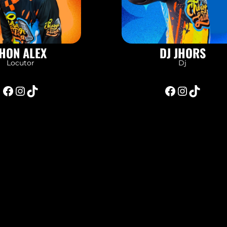
HON ALEX
DJ JHORS
Locutor
Dj
Facebook
Instagram
TikTok
Facebook
Instagram
TikTok