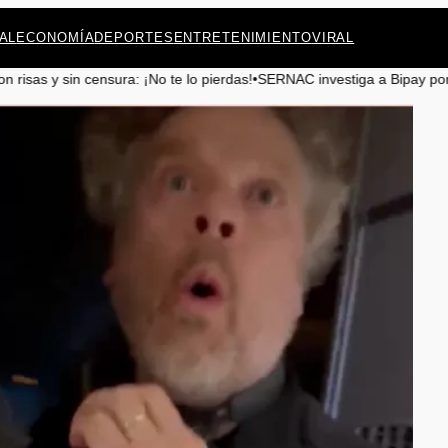
AL
ECONOMÍA
DEPORTES
ENTRETENIMIENTO
VIRAL
o te lo pierdas!
•
SERNAC investiga a Bipay por cobros irregulares en 