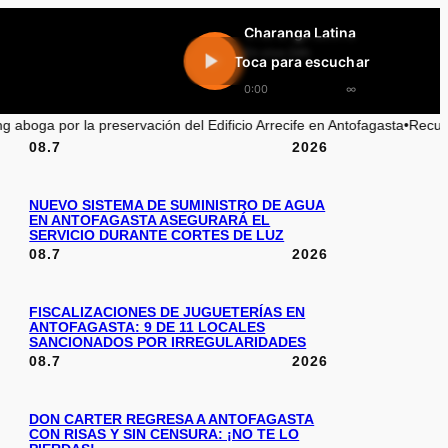
Charanga Latina
En vivo 24h
Toca para escuchar
0:00
∞
 preservación del Edificio Arrecife en Antofagasta
•
Recuperación de cam
08.7
2026
NUEVO SISTEMA DE SUMINISTRO DE AGUA
EN ANTOFAGASTA ASEGURARÁ EL
SERVICIO DURANTE CORTES DE LUZ
08.7
2026
FISCALIZACIONES DE JUGUETERÍAS EN
ANTOFAGASTA: 9 DE 11 LOCALES
SANCIONADOS POR IRREGULARIDADES
08.7
2026
DON CARTER REGRESA A ANTOFAGASTA
CON RISAS Y SIN CENSURA: ¡NO TE LO