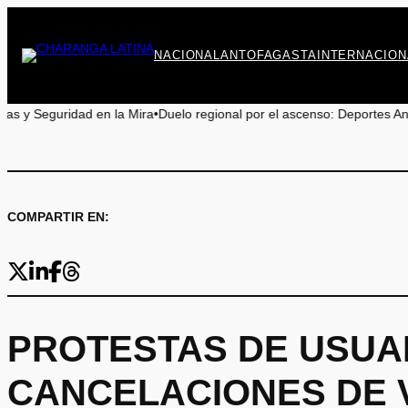
Saltar
al
contenido
NACIONAL
ANTOFAGASTA
INTERNACION
ad en la Mira
•
Duelo regional por el ascenso: Deportes Antofagasta y Co
COMPARTIR EN:
PROTESTAS DE USUA
CANCELACIONES DE 