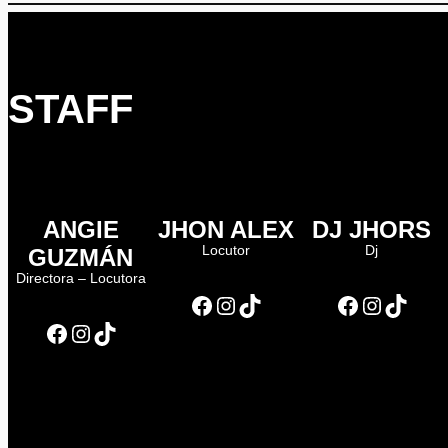
STAFF
ANGIE
JHON ALEX
DJ JHORS
Locutor
Dj
GUZMÁN
Directora – Locutora
Facebook
Instagram
TikTok
Facebook
Instagram
TikTok
Facebook
Instagram
TikTok