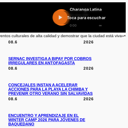
Charanga Latina
En vivo 24h
Toca para escuchar
0:00
∞
alta calidad y demostrar que la ciudad está viva»
•
Joaquín Villarino: L
08.6
2026
SERNAC INVESTIGA A BIPAY POR COBROS
IRREGULARES EN ANTOFAGASTA
08.6
2026
CONCEJALES INSTAN A ACELERAR
ACCIONES PARA LA PLAYA LA CHIMBA Y
PREVENIR OTRO VERANO SIN SALVAVIDAS
08.6
2026
ENCUENTRO Y APRENDIZAJE EN EL
WINTER CAMP 2026 PARA JÓVENES DE
BAQUEDANO