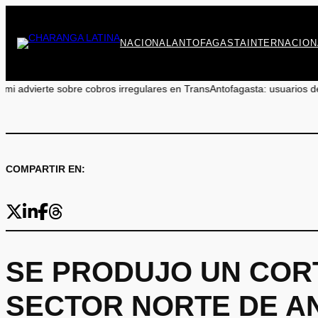
Saltar
al
contenido
NACIONAL
ANTOFAGASTA
INTERNACION
 cobros irregulares en TransAntofagasta: usuarios deben reclamar a 
COMPARTIR EN:
SE PRODUJO UN CORT
SECTOR NORTE DE A