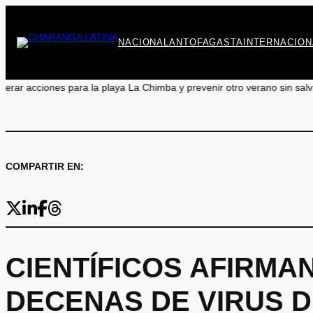
Saltar
al
contenido
NACIONAL
ANTOFAGASTA
INTERNACION
Chimba y prevenir otro verano sin salvavidas
•
Encuentro y Aprendizaje
COMPARTIR EN:
CIENTÍFICOS AFIRMA
DECENAS DE VIRUS D