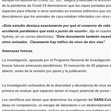
Aunque los autores en China, EE. UU., Bélgica y Australia no encont
de la pandemia de Covid-19 demostraron que las cepas portadas por 
especies para infectar a otros animales en eventos indirectos que co
descubrieron que los animales de caza estaban infectados con virus q
«Este estudio destaca exactamente por qué el comercio de vida 
accidente pandémico que está a punto de ocurrir»
, dijo el coaut
Sydney, en un correo electrónico.
“Este documento también muestr
otros animales. Claramente hay tráfico de virus de dos vías”
.
Amenazas futuras
La investigación, apoyada por el Programa Nacional de Investigación
buscar futuras amenazas pandémicas. El manuscrito de 40 páginas 
abierto, antes de la revisión por pares y la publicación.
La investigación exhaustiva de la diversidad y abundancia de virus 
primera en evaluar qué especies tienen el mayor potencial de portar
Los científicos aún tienen que determinar los orígenes del
SARS-CoV
ideas en competencia: un escape de laboratorio o un desbordamiento 
estrechamente relacionados, incluso en murciélagos que habitan en 