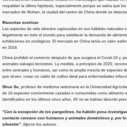
respaldan la última hipótesis, especialmente porque se sabía que los 
mercados de Wuhan, la ciudad del centro de China donde se detecta
Mascotas exoticas
Las especies de vida silvestre capturadas en sus hábitats naturales 
ilegalmente en todo el mundo para satisfacer la demanda de alimentos
exhibiciones en zoológicos. El mercado en China tenía un valor esti
en 2016.
China prohibió el comercio después de que surgiera el Covid-19 y, 
animales salvajes terrestres. La medida, a principios de 2020, recon
entre animales y humanos, así como la amplia mezcla de especies den
que sirven, crean un caldo de cultivo ideal para enfermedades infec
Shuo Su
, profesor de medicina veterinaria en la Universidad Agríc
de 16 especies comúnmente cazadas o consumidas como alimento en 
identificados en los últimos cinco años, 45 no se habían descrito pre
“Con la excepción de los pangolines, ha habido poca investigac
contacto cercano con humanos y animales domésticos y, por lo 
silvestre”
, dijeron los autores.