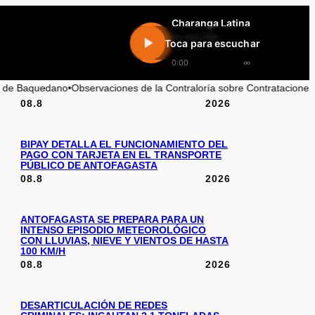
Charanga Latina
En vivo 24h
Toca para escuchar
0:00
∞
 la Contraloría sobre Contrataciones en el Servicio de Salud Antofagas
08.8
2026
BIPAY DETALLA EL FUNCIONAMIENTO DEL
PAGO CON TARJETA EN EL TRANSPORTE
PÚBLICO DE ANTOFAGASTA
08.8
2026
ANTOFAGASTA SE PREPARA PARA UN
INTENSO EPISODIO METEOROLÓGICO
CON LLUVIAS, NIEVE Y VIENTOS DE HASTA
100 KM/H
08.8
2026
DESARTICULACIÓN DE REDES