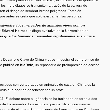
raron nada parecido al SARS-CoV-2, el coronavirus responsable
los murciélagos se transmiten a través de la barrera de
rren el riesgo de sembrar brotes peligrosos. También
ue antes se creía que solo existían en las personas.
silvestre y los mercados de animales vivos son un
or
Edward Holmes
, biólogo evolutivo de la Universidad de
a que los humanos transmiten regularmente sus virus a
 y Desarrollo Clave de China y otros, muestra el compromiso de
se publicó en
bioRxiv
, un repositorio de preimpresión de acceso
asociados con vertebrados en animales de caza en China es la
 virus que podrían desencadenar un brote.
-2.
El debate sobre su génesis se ha fusionado en torno a dos
de los animales. Los estudios que identifican coronavirus
cuevas de piedra caliza en el norte de Laos y en y en Camboya,