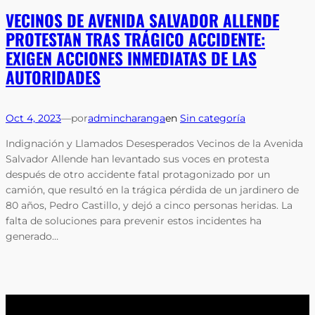
VECINOS DE AVENIDA SALVADOR ALLENDE
PROTESTAN TRAS TRÁGICO ACCIDENTE:
EXIGEN ACCIONES INMEDIATAS DE LAS
AUTORIDADES
Oct 4, 2023
—
por
admincharanga
en
Sin categoría
Indignación y Llamados Desesperados Vecinos de la Avenida
Salvador Allende han levantado sus voces en protesta
después de otro accidente fatal protagonizado por un
camión, que resultó en la trágica pérdida de un jardinero de
80 años, Pedro Castillo, y dejó a cinco personas heridas. La
falta de soluciones para prevenir estos incidentes ha
generado…