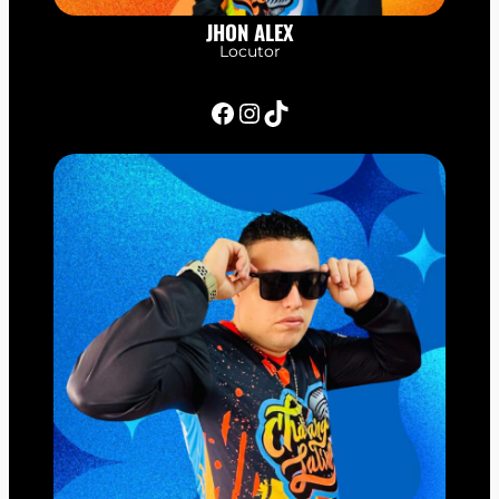
JHON ALEX
Locutor
Facebook
Instagram
TikTok