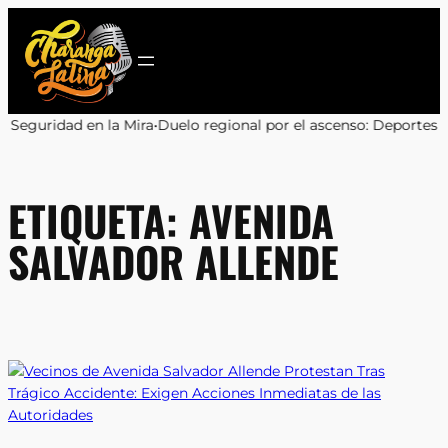
Saltar
al
contenido
 la Mira
•
Duelo regional por el ascenso: Deportes Antofagasta y C
ETIQUETA:
AVENIDA
SALVADOR ALLENDE