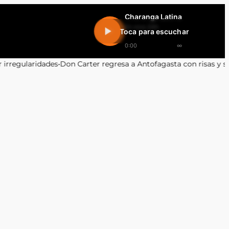
Charanga Latina
En vivo 24h
Toca para escuchar
0:00
∞
on Carter regresa a Antofagasta con risas y sin censura: ¡No te lo