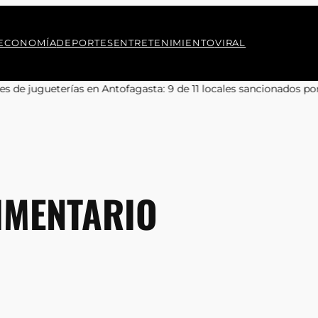
ECONOMÍA
DEPORTES
ENTRETENIMIENTO
VIRAL
en Antofagasta: 9 de 11 locales sancionados por irregularidades
•
D
IMENTARIO