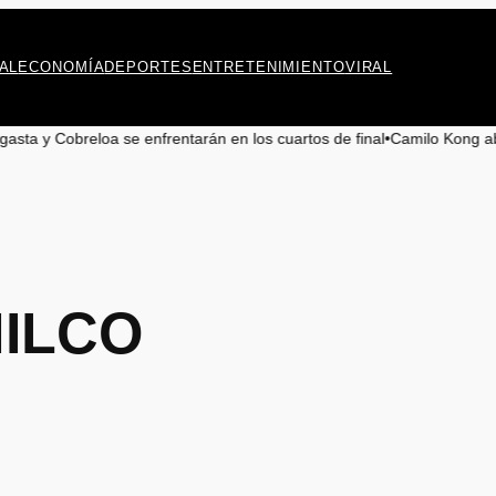
AL
ECONOMÍA
DEPORTES
ENTRETENIMIENTO
VIRAL
oa se enfrentarán en los cuartos de final
•
Camilo Kong aboga por la pre
ILCO