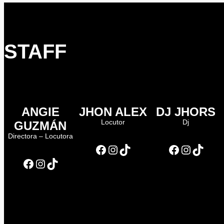
STAFF
ANGIE
JHON ALEX
DJ JHORS
Locutor
Dj
GUZMÁN
Directora – Locutora
Facebook
Instagram
TikTok
Facebook
Instagram
TikTok
Facebook
Instagram
TikTok