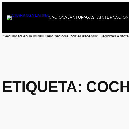
Saltar
al
contenido
NACIONAL
ANTOFAGASTA
INTERNACION
n la Mira
•
Duelo regional por el ascenso: Deportes Antofagasta y Cobrel
ETIQUETA:
COCH