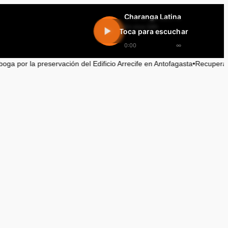
Charanga Latina
En vivo 24h
Toca para escuchar
0:00
∞
servación del Edificio Arrecife en Antofagasta
•
Recuperación de camion