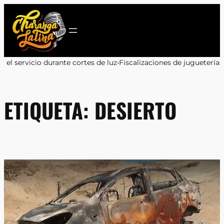
Saltar
al
contenido
 cortes de luz
•
Fiscalizaciones de jugueterías en Antofagasta: 9 d
ETIQUETA:
DESIERTO