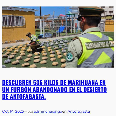
DESCUBREN 536 KILOS DE MARIHUANA EN
UN FURGÓN ABANDONADO EN EL DESIERTO
DE ANTOFAGASTA.
Oct 14, 2025
—
por
admincharanga
en
Antofagasta