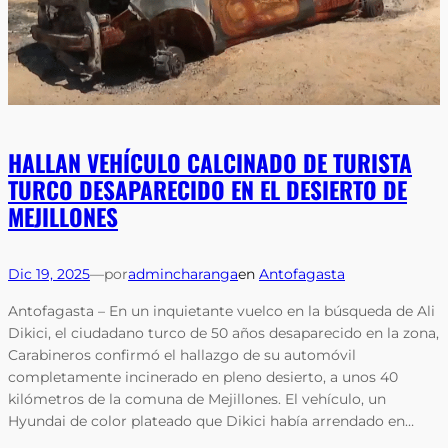
HALLAN VEHÍCULO CALCINADO DE TURISTA
TURCO DESAPARECIDO EN EL DESIERTO DE
MEJILLONES
Dic 19, 2025
—
por
admincharanga
en
Antofagasta
Antofagasta – En un inquietante vuelco en la búsqueda de Ali
Dikici, el ciudadano turco de 50 años desaparecido en la zona,
Carabineros confirmó el hallazgo de su automóvil
completamente incinerado en pleno desierto, a unos 40
kilómetros de la comuna de Mejillones. El vehículo, un
Hyundai de color plateado que Dikici había arrendado en…