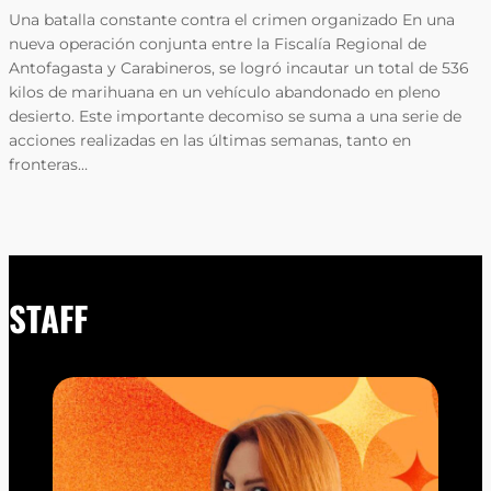
Una batalla constante contra el crimen organizado En una
nueva operación conjunta entre la Fiscalía Regional de
Antofagasta y Carabineros, se logró incautar un total de 536
kilos de marihuana en un vehículo abandonado en pleno
desierto. Este importante decomiso se suma a una serie de
acciones realizadas en las últimas semanas, tanto en
fronteras…
STAFF