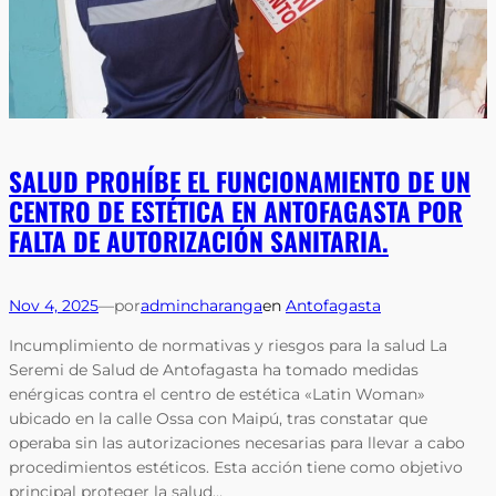
SALUD PROHÍBE EL FUNCIONAMIENTO DE UN
CENTRO DE ESTÉTICA EN ANTOFAGASTA POR
FALTA DE AUTORIZACIÓN SANITARIA.
Nov 4, 2025
—
por
admincharanga
en
Antofagasta
Incumplimiento de normativas y riesgos para la salud La
Seremi de Salud de Antofagasta ha tomado medidas
enérgicas contra el centro de estética «Latin Woman»
ubicado en la calle Ossa con Maipú, tras constatar que
operaba sin las autorizaciones necesarias para llevar a cabo
procedimientos estéticos. Esta acción tiene como objetivo
principal proteger la salud…