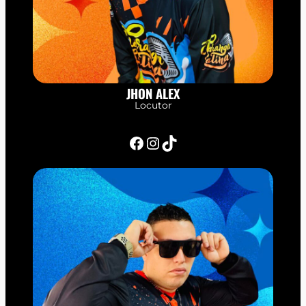
JHON ALEX
Locutor
Facebook
Instagram
TikTok